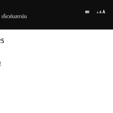
Decrease
Reset
Inc
A
A
A
font
เกี่ยวกับสถาบัน
font
size.
fon
size.
size
25
้