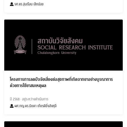
รศ.ดร.อุ่นเรือน เล็กน้อย
โครงการการลดปัจจัยเสี่ยงต่อสุขภาพที่เกิดจากยาอย่างบูรณาการ
ด้วยการใช้ยาสมเหตุผล
ปี 2568
· อยู่ระหว่างดำเนินการ
ผศ.ภญ.ดร.นิยดา เกียรติยิ่งอังศุลี