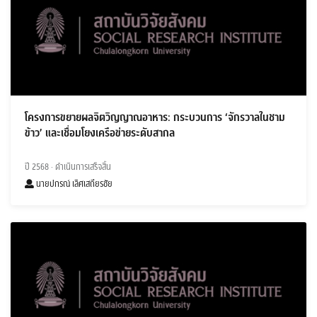
โครงการขยายผลจิตวิญญาณอาหาร: กระบวนการ ‘จักรวาลในชาม
ข้าว’ และเชื่อมโยงเครือข่ายระดับสากล
ปี 2568
· ดำเนินการเสร็จสิ้น
นายปกรณ์ เลิศเสถียรชัย