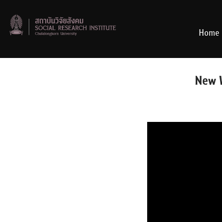
Skip
to
content
Home
New W