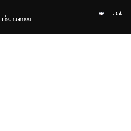
Decrease
Reset
Inc
A
A
A
font
เกี่ยวกับสถาบัน
font
size.
fon
size.
size