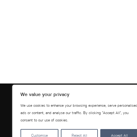
We value your privacy
We use cookies to enhance your browsing experience, serve personalise
ads or content, and analyse our traffic. By clicking "Accept All", you
consent to our use of cookies.
Customise
Reject All
Accept All