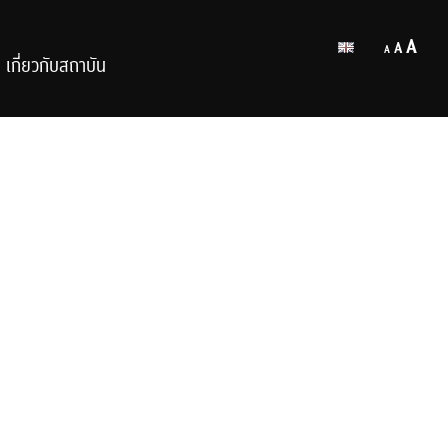
Decrease
Reset
Inc
A
A
A
font
เกี่ยวกับสถาบัน
font
size.
fon
size.
size