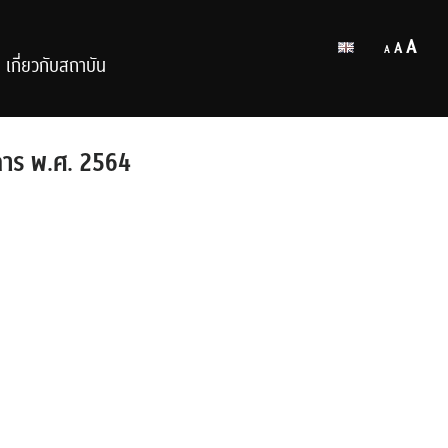
Decrease
Reset
Inc
A
A
A
font
เกี่ยวกับสถาบัน
font
size.
fon
size.
size
การ พ.ศ. 2564