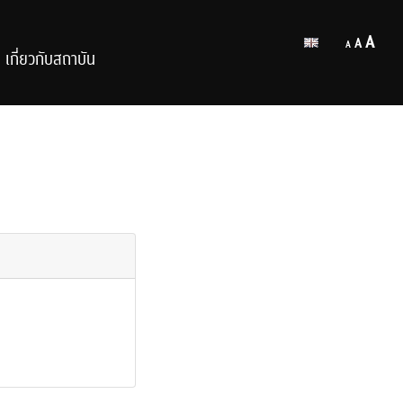
Decrease
Reset
Inc
A
A
A
font
เกี่ยวกับสถาบัน
font
size.
fon
size.
size