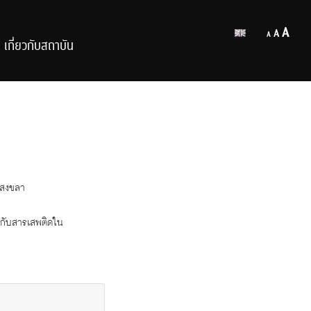
Decrease
Reset
Inc
A
A
A
font
เกี่ยวกับสถาบัน
font
size.
fon
size.
size
ดสงขลา
ง กับสารเสพติดใน