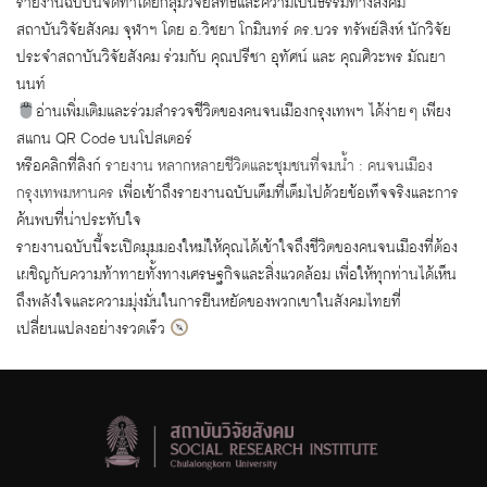
รายงานฉบับนี้จัดทำโดยกลุ่มวิจัยสิทธิและความเป็นธรรมทางสังคม
สถาบันวิจัยสังคม จุฬาฯ โดย อ.วิชยา โกมินทร์ ดร.บวร ทรัพย์สิงห์ นักวิจัย
ประจำสถาบันวิจัยสังคม ร่วมกับ คุณปรีชา อุทัศน์ และ คุณศิวะพร มัณยา
นนท์
อ่านเพิ่มเติมและร่วมสำรวจชีวิตของคนจนเมืองกรุงเทพฯ ได้ง่าย ๆ เพียง
สแกน QR Code บนโปสเตอร์
หรือคลิกที่ลิงก์
รายงาน หลากหลายชีวิตและชุมชนที่จมน้ำ : คนจนเมือง
กรุงเทพมหานคร
เพื่อเข้าถึงรายงานฉบับเต็มที่เต็มไปด้วยข้อเท็จจริงและการ
ค้นพบที่น่าประทับใจ
รายงานฉบับนี้จะเปิดมุมมองใหม่ให้คุณได้เข้าใจถึงชีวิตของคนจนเมืองที่ต้อง
เผชิญกับความท้าทายทั้งทางเศรษฐกิจและสิ่งแวดล้อม เพื่อให้ทุกท่านได้เห็น
ถึงพลังใจและความมุ่งมั่นในการยืนหยัดของพวกเขาในสังคมไทยที่
เปลี่ยนแปลงอย่างรวดเร็ว