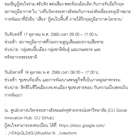
ขอเชิญผู้สนใจร่วม #รับฟัง #ส่งเสียง #สะท้อนย้อนคิด กับการรับมือวิกฤต
สภาพภูมิอากาศ ใน “เวทีนวัตกรรมทางสังคมกับการเร่งรัดเพื่อบรรลุเป้าหมาย
การพัฒนาที่ยั่งยืน “เสียง” ผู้คนในพื้นที่ ภายใต้วิกฤตภูมิอากาศ-โลกรวน”
.
วันจันทร์ที่ 17 ตุลาคม พ.ศ. 2565 เวลา 09.00 – 17.00 น.
ช่วงเช้า: สภาพภูมิอากาศที่ก่อความสูญเสียและความเสียหาย
ช่วงบ่าย: กลุ่มชนพื้นเมือง กลุ่มชาติพันธุ์ และเกษตรกร และ
ทรัพยากรธรรมชาติ
.
วันอังคารที่ 18 ตุลาคม พ.ศ. 2565 เวลา 08.00 – 17.00 น.
ช่วงเช้า: ชุมชนท้องถิ่น และการพัฒนาเศรษฐกิจที่เน้นภาคอุตสาหกรรม
ช่วงบ่าย: สิทธิในชีวิตเมือง-คนจนเมือง ชุมชนชายขอบ กับความเป็นธรรมใน
การพัฒนา
.
ณ. ศูนย์กลางนวัตกรรมทางสังคมแห่งจุฬาลงกรณ์มหาวิทยาลัย (CU Social
Innovation Hub: CU SiHub)
ผู้สนใจสามารถลงทะเบียน ได้ที่: https://docs.google.com/
…/1FAIpQLSdG1jWuoAlw15…/viewform