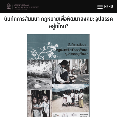
Skip
MENU
to
content
บันทึกการสัมมนา กฎหมายเพื่อพัฒนาสังคม: อุปสรรค
อยู่ที่ไหน?