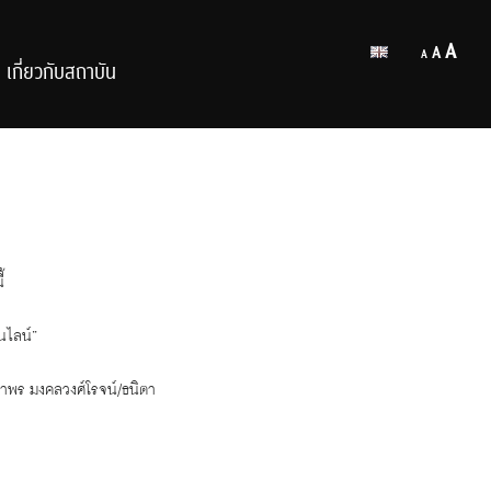
Decrease
Reset
Inc
A
A
A
font
เกี่ยวกับสถาบัน
font
size.
fon
size.
size
้
นไลน์”
ชาพร มงคลวงศ์โรจน์/ธนิตา