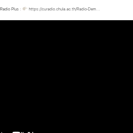
 Radio Plus :
https://curadio.chula.ac.th/Radio-Dem…