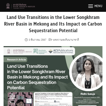
Skip
MENU
to
content
Land Use Transitions in the Lower Songkhram
River Basin in Mekong and Its Impact on Carbon
Sequestration Potential
3 ธันวาคม 2567
บทความระดับนานาชาติ